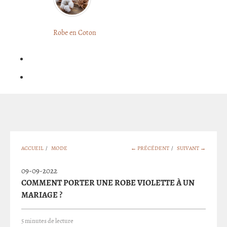
LONGUE
FLEURIE
Robe
Courte
Robe en Coton
ROBE
Bohème
BOHÈME
GRANDE
Notre
TAILLE
Blog
Question
?
ACCUEIL
/
MODE
← PRÉCÉDENT
/
SUIVANT →
09-09-2022
COMMENT PORTER UNE ROBE VIOLETTE À UN
MARIAGE ?
5 minutes de lecture