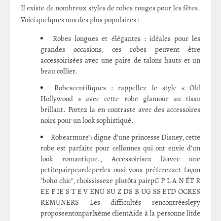
Il existe de nombreux styles de robes rouges pour les fêtes.
Voici quelques uns des plus populaires :
Robes longues et élégantes : idéales pour les
grandes occasions, ces robes peuvent être
accessoirisées avec une paire de talons hauts et un
beau collier.
Robescentifiques : rappellez le style « Old
Hollywood » avec cette robe glamour au tissu
brillant. Portez la en contraste avec des accessoires
noirs pour un look sophistiqué.
Robearmure": digne d'une princesse Disney, cette
robe est parfaite pour cellonnes qui ont envie d'un
look romantique., Accessoirisez làavec une
petitepairpeardeperles ousi vous préferezaet façon
"boho chic", choississeze plutôta pairpC P L A N ÉT R
EE F IE S T E V ENU SU Z DS B UG SS ETD OCRES
REMUNERS Les difficultés rencontréesleyy
proposeentonparlxème clientAide à la personne litde