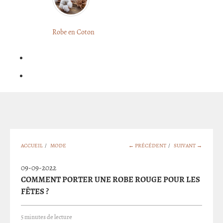
LONGUE
FLEURIE
Robe
Courte
Robe en Coton
ROBE
Bohème
BOHÈME
GRANDE
Notre
TAILLE
Blog
Question
?
ACCUEIL
/
MODE
← PRÉCÉDENT
/
SUIVANT →
09-09-2022
COMMENT PORTER UNE ROBE ROUGE POUR LES
FÊTES ?
5 minutes de lecture