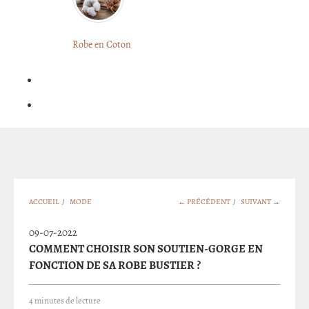
LONGUE
FLEURIE
Robe
Courte
Robe en Coton
ROBE
Bohème
BOHÈME
GRANDE
Notre
TAILLE
Blog
Question
?
ACCUEIL
/
MODE
← PRÉCÉDENT
/
SUIVANT →
09-07-2022
COMMENT CHOISIR SON SOUTIEN-GORGE EN
FONCTION DE SA ROBE BUSTIER ?
4 minutes de lecture