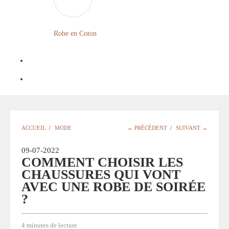
FLEURIE
ROBE
Robe en Coton
BOHÈME
GRANDE
TAILLE
Notre
Blog
Question
ACCUEIL
/
MODE
← PRÉCÉDENT
/
SUIVANT →
?
09-07-2022
COMMENT CHOISIR LES
CHAUSSURES QUI VONT
AVEC UNE ROBE DE SOIRÉE
?
4 minutes de lecture