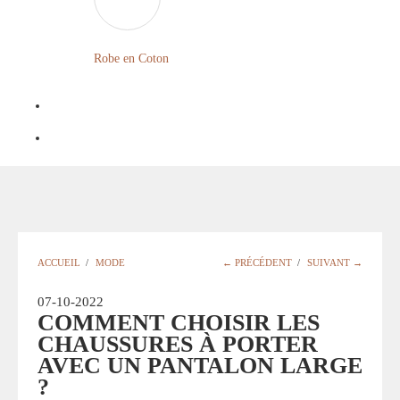
LONGUE
FLEURIE
Robe
Courte
Robe en Coton
ROBE
Bohème
BOHÈME
GRANDE
Notre
TAILLE
Blog
Question
?
ACCUEIL
/
MODE
← PRÉCÉDENT
/
SUIVANT →
07-10-2022
COMMENT CHOISIR LES
CHAUSSURES À PORTER
AVEC UN PANTALON LARGE
?