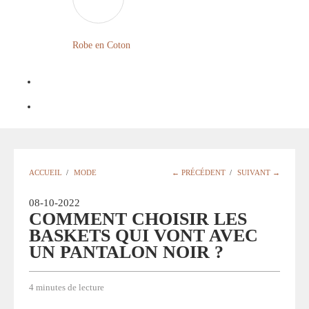
FLEURIE
ROBE
Robe en Coton
BOHÈME
GRANDE
TAILLE
Notre
Blog
Question
ACCUEIL
/
MODE
← PRÉCÉDENT
/
SUIVANT →
?
08-10-2022
COMMENT CHOISIR LES
BASKETS QUI VONT AVEC
UN PANTALON NOIR ?
4 minutes de lecture