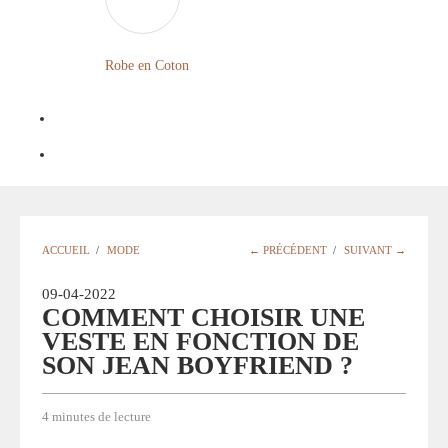
FLEURIE
ROBE
Robe en Coton
BOHÈME
GRANDE
TAILLE
Notre
Blog
Question
ACCUEIL
/
MODE
← PRÉCÉDENT
/
SUIVANT →
?
09-04-2022
COMMENT CHOISIR UNE
VESTE EN FONCTION DE
SON JEAN BOYFRIEND ?
4 minutes de lecture