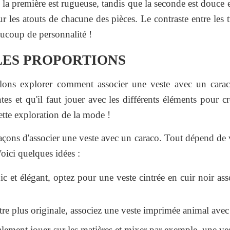
 la première est rugueuse, tandis que la seconde est douce et
r les atouts de chacune des pièces. Le contraste entre les 
aucoup de personnalité !
LES PROPORTIONS
allons explorer comment associer une veste avec un cara
tes et qu'il faut jouer avec les différents éléments pour 
tte exploration de la mode !
açons d'associer une veste avec un caraco. Tout dépend de 
oici quelques idées :
c et élégant, optez pour une veste cintrée en cuir noir as
tre plus originale, associez une veste imprimée animal avec
ement jouer sur les matières et mixer par exemple, une ves