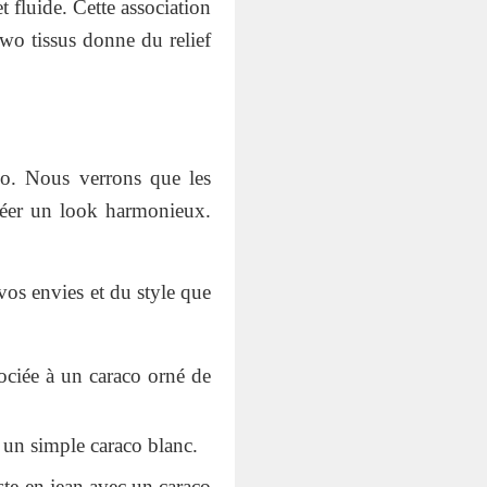
 fluide. Cette association
two tissus donne du relief
co. Nous verrons que les
créer un look harmonieux.
vos envies et du style que
sociée à un caraco orné de
 un simple caraco blanc.
te en jean avec un caraco