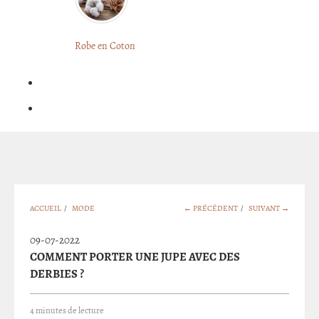
LONGUE
FLEURIE
Robe
Courte
Robe en Coton
ROBE
Bohème
BOHÈME
GRANDE
Notre
TAILLE
Blog
Question
?
ACCUEIL
/
MODE
← PRÉCÉDENT
/
SUIVANT →
09-07-2022
COMMENT PORTER UNE JUPE AVEC DES
DERBIES ?
4 minutes de lecture