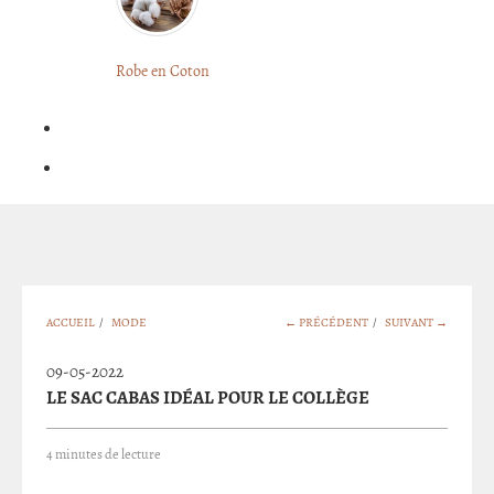
LONGUE
FLEURIE
Robe
Courte
Robe en Coton
ROBE
Bohème
BOHÈME
GRANDE
Notre
TAILLE
Blog
Question
?
ACCUEIL
/
MODE
← PRÉCÉDENT
/
SUIVANT →
09-05-2022
LE SAC CABAS IDÉAL POUR LE COLLÈGE
4 minutes de lecture