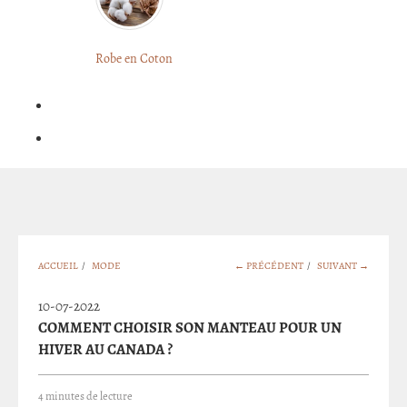
LONGUE
FLEURIE
Robe
Courte
Robe en Coton
ROBE
Bohème
BOHÈME
GRANDE
Notre
TAILLE
Blog
Question
?
ACCUEIL
/
MODE
← PRÉCÉDENT
/
SUIVANT →
10-07-2022
COMMENT CHOISIR SON MANTEAU POUR UN
HIVER AU CANADA ?
4 minutes de lecture