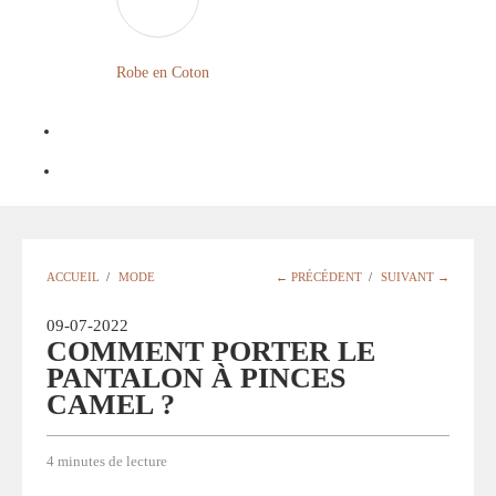
FLEURIE
ROBE
Robe en Coton
BOHÈME
GRANDE
TAILLE
Notre
Blog
Question
ACCUEIL
/
MODE
← PRÉCÉDENT
/
SUIVANT →
?
09-07-2022
COMMENT PORTER LE
PANTALON À PINCES
CAMEL ?
4 minutes de lecture