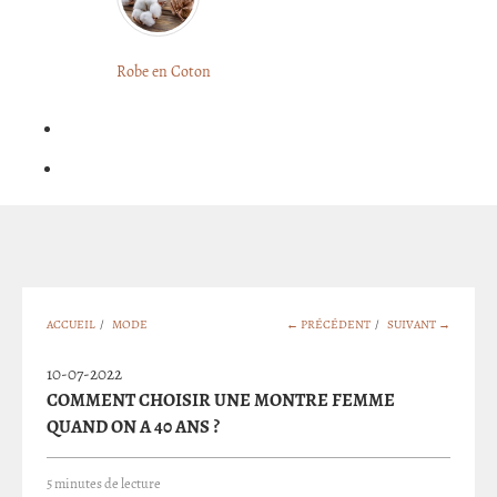
LONGUE
FLEURIE
Robe
Courte
Robe en Coton
ROBE
Bohème
BOHÈME
GRANDE
Notre
TAILLE
Blog
Question
?
ACCUEIL
/
MODE
← PRÉCÉDENT
/
SUIVANT →
10-07-2022
COMMENT CHOISIR UNE MONTRE FEMME
QUAND ON A 40 ANS ?
5 minutes de lecture