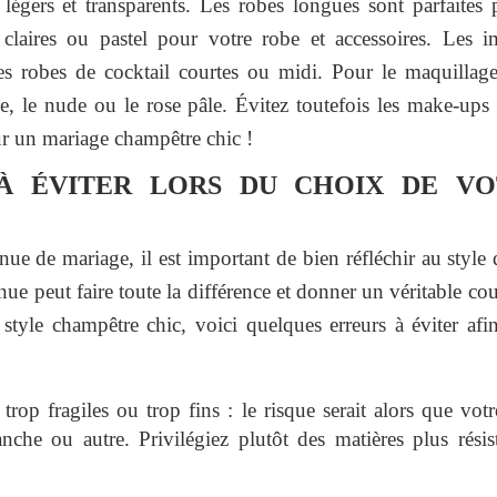
s légers et transparents. Les robes longues sont parfaite
 claires ou pastel pour votre robe et accessoires. Les i
es robes de cocktail courtes ou midi. Pour le maquillage,
e, le nude ou le rose pâle. Évitez toutefois les make-ups
ur un mariage champêtre chic !
À ÉVITER LORS DU CHOIX DE V
enue de mariage, il est important de bien réfléchir au style 
enue peut faire toute la différence et donner un véritable cou
yle champêtre chic, voici quelques erreurs à éviter afin 
s trop fragiles ou trop fins : le risque serait alors que vo
nche ou autre. Privilégiez plutôt des matières plus rési