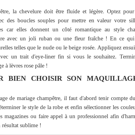
re, la chevelure doit être fluide et légère. Optez po
 des boucles souples pour mettre en valeur votre silho
ées car elles donnent un côté romantique au style cha
fure avec un joli ruban ou une fleur fraîche ! En ce qu
turelles telles que le nude ou le beige rosée. Appliquez ensu
ec un trait d'eye-liner fin si vous le souhaitez. Termi
e à lèvres rose pâle !
R BIEN CHOISIR SON MAQUILLA
age de mariage champêtre, il faut d'abord tenir compte du
éterminer le style de la robe et enfin sélectionner les coul
es magazines ou faire appel à un professionnel afin d'har
résultat sublime !