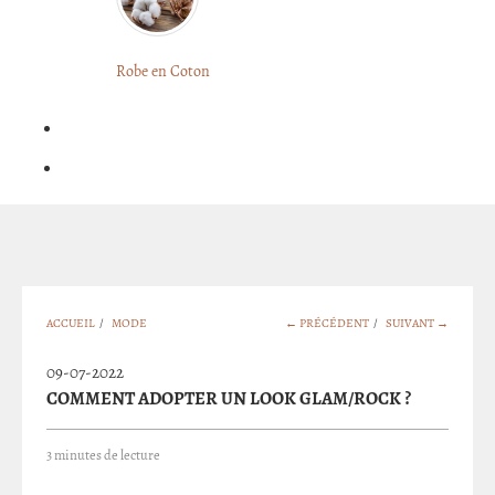
LONGUE
FLEURIE
Robe
Courte
Robe en Coton
ROBE
Bohème
BOHÈME
GRANDE
Notre
TAILLE
Blog
Question
?
ACCUEIL
/
MODE
← PRÉCÉDENT
/
SUIVANT →
09-07-2022
COMMENT ADOPTER UN LOOK GLAM/ROCK ?
3 minutes de lecture