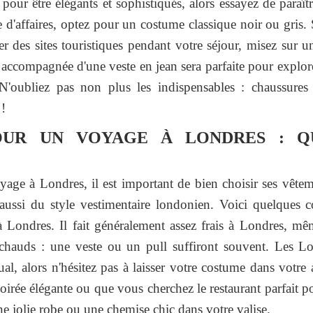
ur être élégants et sophistiqués, alors essayez de paraît
d'affaires, optez pour un costume classique noir ou gris.
r des sites touristiques pendant votre séjour, misez sur 
ccompagnée d'une veste en jean sera parfaite pour explorer
N'oubliez pas non plus les indispensables : chaussures 
 !
OUR UN VOYAGE À LONDRES : Q
e à Londres, il est important de bien choisir ses vêtemen
ussi du style vestimentaire londonien. Voici quelques co
Londres. Il fait généralement assez frais à Londres, mê
chauds : une veste ou un pull suffiront souvent. Les Lon
ual, alors n'hésitez pas à laisser votre costume dans votre
 soirée élégante ou que vous cherchez le restaurant parfait p
ne jolie robe ou une chemise chic dans votre valise.