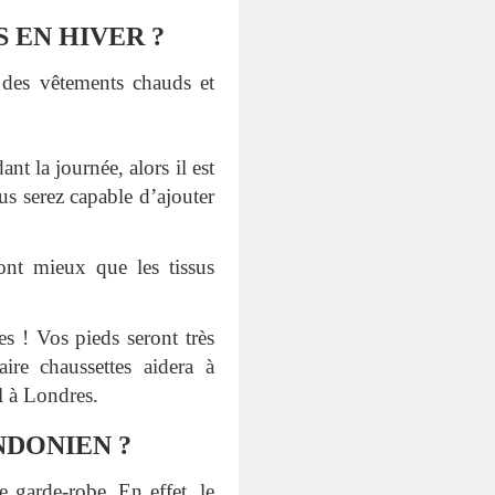
 EN HIVER ?
 des vêtements chauds et
t la journée, alors il est
us serez capable d’ajouter
ont mieux que les tissus
s ! Vos pieds seront très
re chaussettes aidera à
l à Londres.
DONIEN ?
 garde-robe. En effet, le