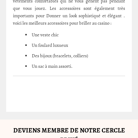
vêtements confortables qui ne vous gênent pas pendant
que vous jouez. Les accessoires sont également très
importants pour Donner un look sophistiqué et élégant .
voici les meilleurs accessoires pour briller au casino :
Une veste chic
Un foulard luxueux
Des bijoux (bracelets, colliers)
Un sac à main assorti.
DEVIENS MEMBRE DE NOTRE CERCLE