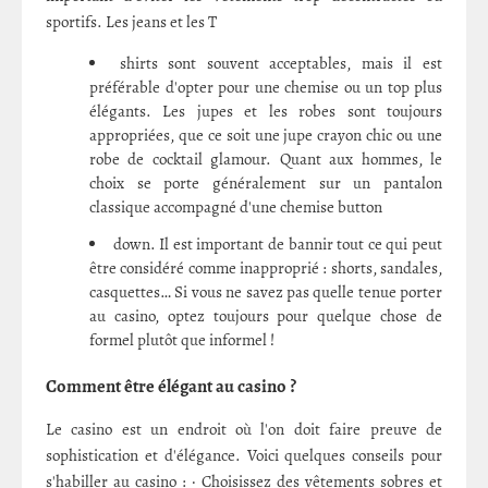
sportifs. Les jeans et les T
shirts sont souvent acceptables, mais il est
préférable d'opter pour une chemise ou un top plus
élégants. Les jupes et les robes sont toujours
appropriées, que ce soit une jupe crayon chic ou une
robe de cocktail glamour. Quant aux hommes, le
choix se porte généralement sur un pantalon
classique accompagné d'une chemise button
down. Il est important de bannir tout ce qui peut
être considéré comme inapproprié : shorts, sandales,
casquettes… Si vous ne savez pas quelle tenue porter
au casino, optez toujours pour quelque chose de
formel plutôt que informel !
Comment être élégant au casino ?
Le casino est un endroit où l'on doit faire preuve de
sophistication et d'élégance. Voici quelques conseils pour
s'habiller au casino : · Choisissez des vêtements sobres et