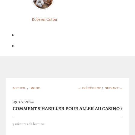
LONGUE
FLEURIE
Robe
Courte
Robe en Coton
ROBE
Bohème
BOHÈME
GRANDE
Notre
TAILLE
Blog
Question
?
ACCUEIL
/
MODE
← PRÉCÉDENT
/
SUIVANT →
09-07-2022
COMMENT S'HABILLER POUR ALLER AU CASINO ?
4 minutes de lecture