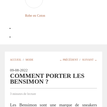
FLEURIE
ROBE
Robe en Coton
BOHÈME
GRANDE
TAILLE
Notre
Blog
Question
ACCUEIL
/
MODE
← PRÉCÉDENT
/
SUIVANT →
?
09-08-2022
COMMENT PORTER LES
BENSIMON ?
3 minutes de lecture
Les Bensimon sont une marque de sneakers