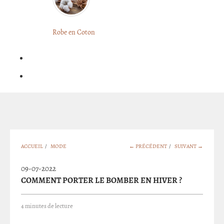
LONGUE
FLEURIE
Robe
Courte
Robe en Coton
ROBE
Bohème
BOHÈME
GRANDE
Notre
TAILLE
Blog
Question
?
ACCUEIL
/
MODE
← PRÉCÉDENT
/
SUIVANT →
09-07-2022
COMMENT PORTER LE BOMBER EN HIVER ?
4 minutes de lecture