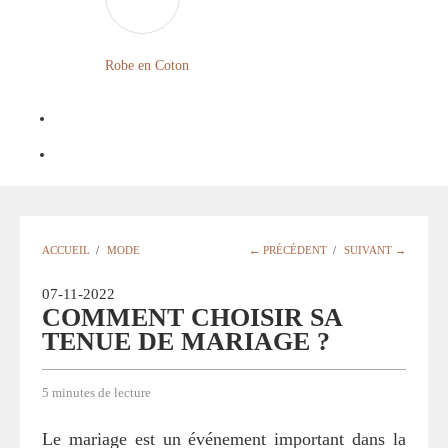
FLEURIE
ROBE
Robe en Coton
BOHÈME
GRANDE
TAILLE
Notre
Blog
Question
ACCUEIL
/
MODE
← PRÉCÉDENT
/
SUIVANT →
?
07-11-2022
COMMENT CHOISIR SA
TENUE DE MARIAGE ?
5 minutes de lecture
Le mariage est un événement important dans la