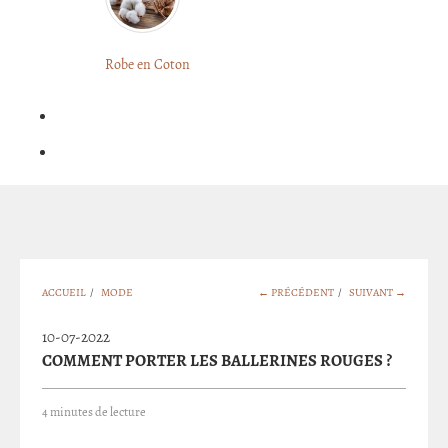
LONGUE
FLEURIE
Robe
Courte
Robe en Coton
ROBE
Bohème
BOHÈME
GRANDE
Notre
TAILLE
Blog
Question
?
ACCUEIL
/
MODE
← PRÉCÉDENT
/
SUIVANT →
10-07-2022
COMMENT PORTER LES BALLERINES ROUGES ?
4 minutes de lecture