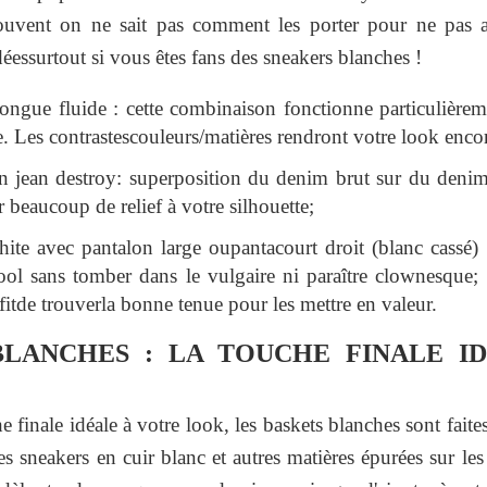
ouvent on ne sait pas comment les porter pour ne pas av
éessurtout si vous êtes fans des sneakers blanches !
ngue fluide : cette combinaison fonctionne particulièreme
e. Les contrastescouleurs/matières rendront votre look encor
n jean destroy: superposition du denim brut sur du deni
 beaucoup de relief à votre silhouette;
ite avec pantalon large oupantacourt droit (blanc cassé) 
cool sans tomber dans le vulgaire ni paraître clownesque;
ffitde trouverla bonne tenue pour les mettre en valeur.
BLANCHES : LA TOUCHE FINALE I
e finale idéale à votre look, les baskets blanches sont fai
sneakers en cuir blanc et autres matières épurées sur les