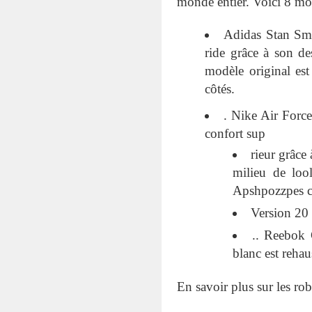
monde entier. Voici 8 mod
Adidas Stan Smit
ride grâce à son de
modèle original est
côtés.
. Nike Air Force
confort sup
rieur grâce
milieu de loo
Apshpozzpes c
Version 20 
.. Reebok 
blanc est rehau
En savoir plus sur les rob