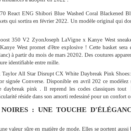
70 React ENG Shibori Blue Washed Coral Blackened Blue
kets qui sortira en février 2022. Un modèle original qui d
oost 350 V2 ZyonJoseph LaVigne x Kanye West sneaker :
Kanye West promet d'être explosive ! Cette basket sera d
 blanc) à partir du mois de mars 20202. Des coutures apparent
re identifiable entre mille.
Taylor All Star Disrupt CX White Daybreak Pink Shoes: u
r signée Converse. Disponible en avril 202 ce modèlez s
te daybreak pink . Il reprend les codes classiques tou
icularité réside dans son amorti redessiné pour un confort o
 NOIRES : UNE TOUCHE D'ÉLÉGAN
une valeur sûre en matière de mode. Elles se portent aussi