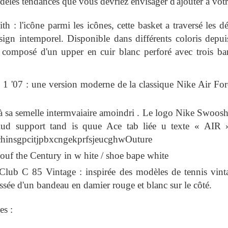
èles tendances que vous devriez envisager d'ajouter à votre
h : l'icône parmi les icônes, cette basket a traversé les 
sign intemporel. Disponible dans différents coloris depui
 composé d'un upper en cuir blanc perforé avec trois ban
 1 '07 : une version moderne de la classique Nike Air For
 à sa semelle intermvaiaire amoindri . Le logo Nike Swoosh
lud support tand is quue Ace tab liée u texte « AIR »
hinsgpcitjpbxcngekprfsjeucghwOuture
ouf the Century in w hite / shoe bape white
Club C 85 Vintage : inspirée des modèles de tennis vinta
ssée d'un bandeau en damier rouge et blanc sur le côté.
es :