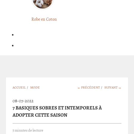
LONGUE
FLEURIE
Robe
Courte
Robe en Coton
ROBE
Bohème
BOHÈME
GRANDE
Notre
TAILLE
Blog
Question
?
ACCUEIL
/
MODE
← PRÉCÉDENT
/
SUIVANT →
08-07-2022
7 BASIQUES SOBRES ET INTEMPORELS À
ADOPTER CETTE SAISON
5 minutes de lecture