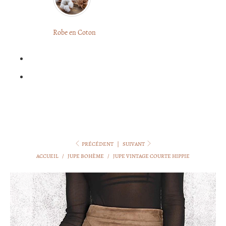
LONGUE
FLEURIE
Robe
Courte
Robe en Coton
ROBE
Bohème
BOHÈME
GRANDE
Notre
TAILLE
Blog
Question
?
PRÉCÉDENT
|
SUIVANT
ACCUEIL
/
JUPE BOHÈME
/
JUPE VINTAGE COURTE HIPPIE