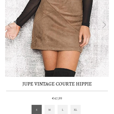
JUPE VINTAGE COURTE HIPPIE
€47,99
S
M
L
XL